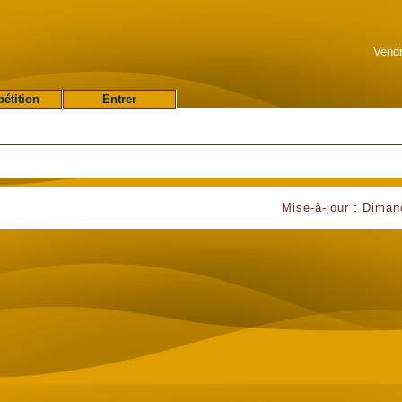
Vendr
étition
Entrer
Mise-à-jour : Diman