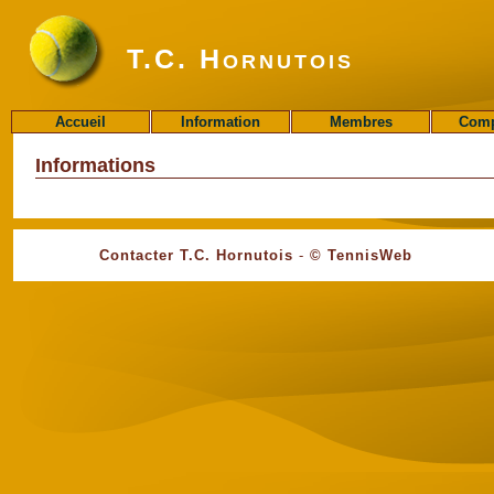
T.C. Hornutois
Accueil
Information
Membres
Comp
Informations
Contacter T.C. Hornutois
-
© TennisWeb